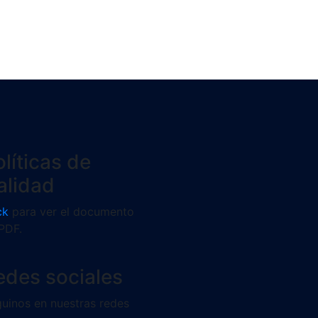
líticas de
alidad
ck
para ver el documento
PDF.
edes sociales
uinos en nuestras redes