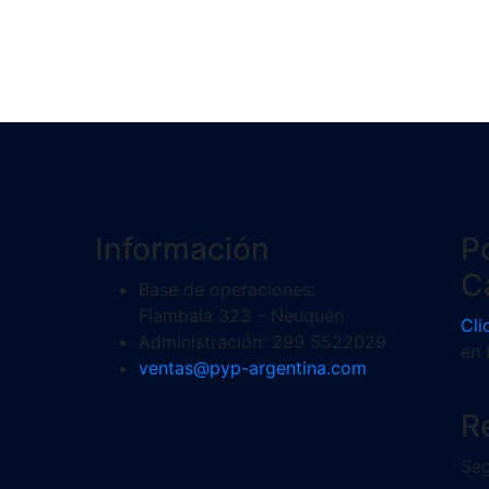
Información
Po
C
Base de operaciones:
Fiambala 323 – Neuquén
Cli
Administración: 299 5522029
en 
ventas@pyp-argentina.com
R
Seg